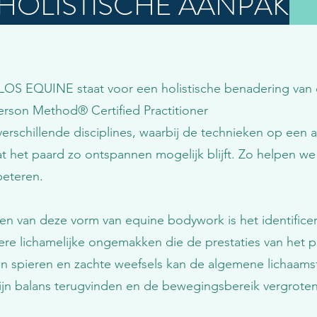
HOLISTISCHE AANPAK
OS EQUINE staat voor een holistische benadering van
erson Method® Certified Practitioner
verschillende disciplines, waarbij de technieken op een
 het paard zo ontspannen mogelijk blijft. Zo helpen w
rbeteren.
len van deze vorm van equine bodywork is het identific
dere lichamelijke ongemakken die de prestaties van het
n spieren en zachte weefsels kan de algemene lichaamsf
ijn balans terugvinden en de bewegingsbereik vergroten