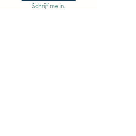
Schrijf me in.
Voornaam
Achternaam
Email
Straatnaam en huisnummer
Woonplaats