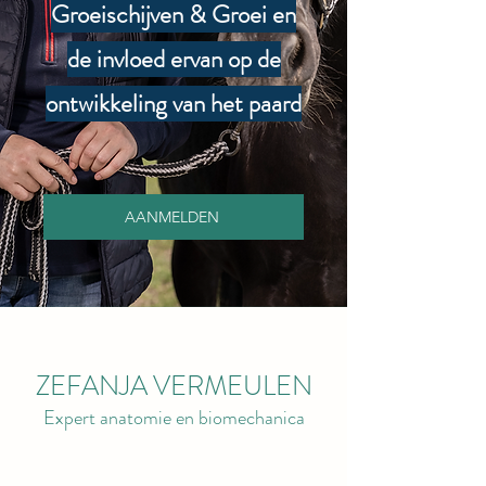
Groeischijven & Groei en
de invloed ervan op de
ontwikkeling van het paard
AANMELDEN
ZEFANJA VERMEULEN
Expert anatomie en biomechanica